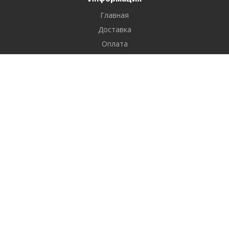
Главная
Доставка
Оплата
Контакты
Каталог товаров
Искусственные цветы
Ритуальные товары
Внешняя обивка для гроба
Внутренняя обивка для гроба
Гробы
Мешки эвакуаторные
Ткани
Церковные принадлежности
Фурнитура для гробов
Тесьма, рюш