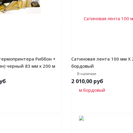
термопринтера Риббон +
Сатиновая лента 100 мм Х 
ин) черный 83 мм х 200 м
бордовый
В наличии
уб
2 010,00
руб